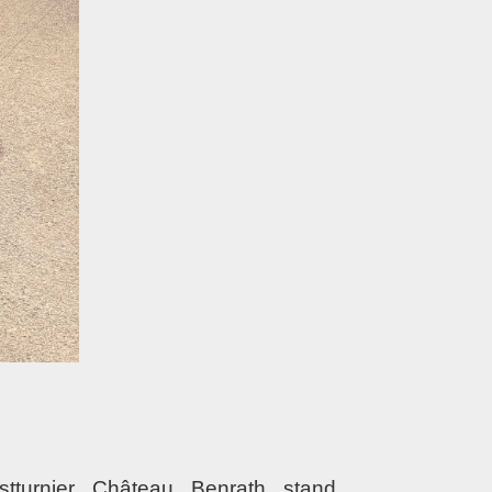
stturnier Château Benrath stand