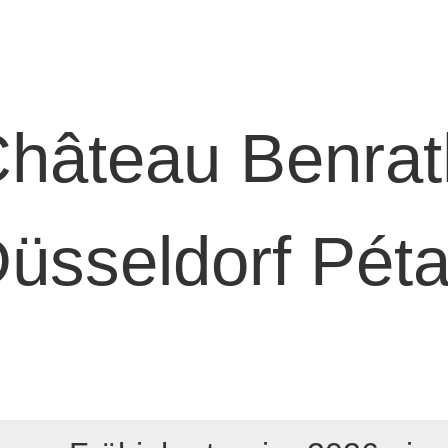
hâteau Benrat
üsseldorf Péta