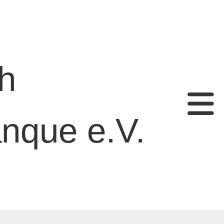
h
nque e.V.