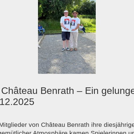
 Château Benrath – Ein gelung
.12.2025
itglieder von Château Benrath ihre diesjährige
n gemütlicher Atmosphäre kamen Spielerinnen 