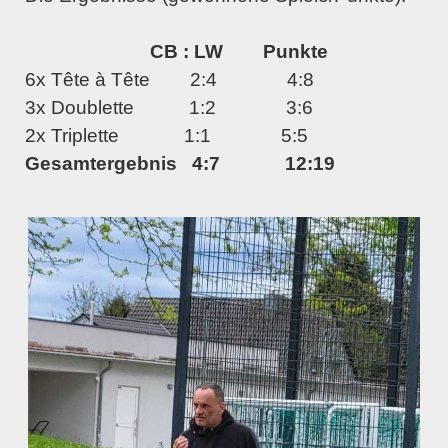
CB : LW
Punkte
6x Tête à Tête
2:4
4:8
3x Doublette
1:2
3:6
2x Triplette
1:1
5:5
Gesamtergebnis
4:7
12:19